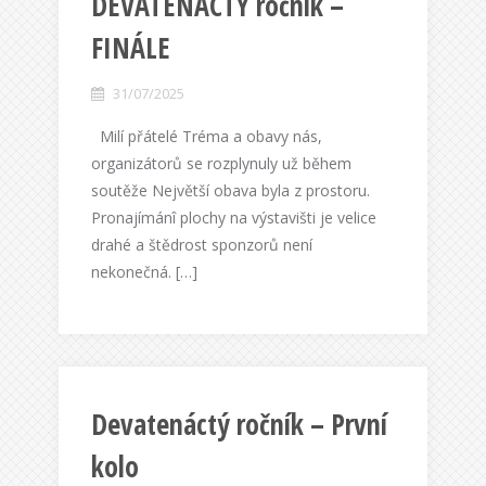
DEVATENÁCTÝ ročník –
FINÁLE
31/07/2025
Milí přátelé Tréma a obavy nás,
organizátorů se rozplynuly už během
soutěže Největší obava byla z prostoru.
Pronajímánî plochy na výstavišti je velice
drahé a štědrost sponzorů není
nekonečná. […]
Devatenáctý ročník – První
kolo