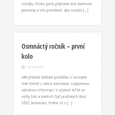
ročníku. Proto jsme připravili dva startovní
plameny a vše potřebné, aby soutěž […]
Osmnáctý ročník – první
kolo
16/04/2024
Milí přátelé Setkání proběhlo v nezvykle
živé formě s velice intenzivní, vzájemnou
výměnou informací. V učebně NTM se
sešly žáci a kantoři čtyř pražských škol:
SŠES Jesenická, Praha 10 s […]