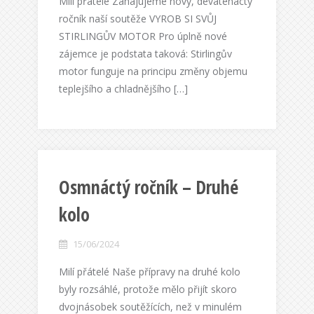
Milí přátelé Zahajujeme nový, devatenáctý
ročník naší soutěže VYROB SI SVŮJ
STIRLINGŮV MOTOR Pro úplně nové
zájemce je podstata taková: Stirlingův
motor funguje na principu změny objemu
teplejšího a chladnějšího […]
Osmnáctý ročník – Druhé
kolo
15/06/2024
Milí přátelé Naše přípravy na druhé kolo
byly rozsáhlé, protože mělo přijít skoro
dvojnásobek soutěžících, než v minulém