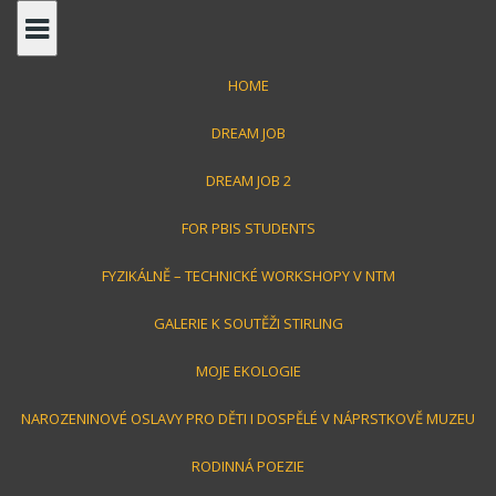
S
k
i
HOME
p
t
DREAM JOB
o
c
DREAM JOB 2
o
Jirka Toman
FOR PBIS STUDENTS
n
t
FYZIKÁLNĚ – TECHNICKÉ WORKSHOPY V NTM
e
střípky z mého života
n
GALERIE K SOUTĚŽI STIRLING
t
MOJE EKOLOGIE
NAROZENINOVÉ OSLAVY PRO DĚTI I DOSPĚLÉ V NÁPRSTKOVĚ MUZEU
RODINNÁ POEZIE