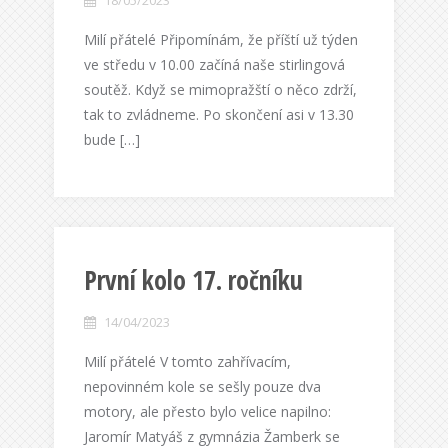
18/05/2023
Milí přátelé Připomínám, že příští už týden
ve středu v 10.00 začíná naše stirlingová
soutěž. Když se mimopražští o něco zdrží,
tak to zvládneme. Po skončení asi v 13.30
bude […]
První kolo 17. ročníku
14/04/2023
Milí přátelé V tomto zahřívacím,
nepovinném kole se sešly pouze dva
motory, ale přesto bylo velice napilno:
Jaromír Matyáš z gymnázia Žamberk se