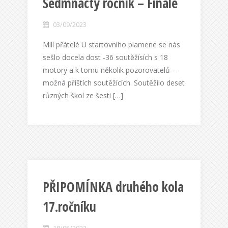
Sedmnáctý ročník – Finále
03/09/2023
Milí přátelé U startovního plamene se nás
sešlo docela dost -36 soutěžísích s 18
motory a k tomu několik pozorovatelů –
možná příštích soutěžících. Soutěžilo deset
různých škol ze šesti […]
PŘIPOMÍNKA druhého kola
17.ročníku