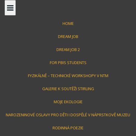
S
k
i
HOME
p
t
DREAM JOB
o
c
DREAM JOB 2
o
FOR PBIS STUDENTS
n
Jirka Toman
t
FYZIKÁLNĚ – TECHNICKÉ WORKSHOPY V NTM
e
n
GALERIE K SOUTĚŽI STIRLING
střípky z mého života
t
MOJE EKOLOGIE
NAROZENINOVÉ OSLAVY PRO DĚTI I DOSPĚLÉ V NÁPRSTKOVĚ MUZEU
RODINNÁ POEZIE