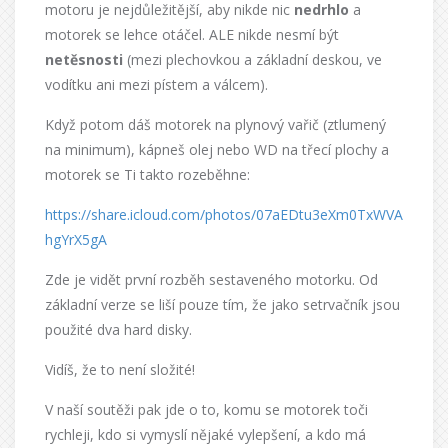
motoru je nejdůležitější, aby nikde nic
nedrhlo
a
motorek se lehce otáčel. ALE nikde nesmí být
netěsnosti
(mezi plechovkou a základní deskou, ve
vodítku ani mezi pístem a válcem).
Když potom dáš motorek na plynový vařič (ztlumený
na minimum), kápneš olej nebo WD na třecí plochy a
motorek se Ti takto rozeběhne:
https://share.icloud.com/photos/07aEDtu3eXm0TxWVA
hgYrX5gA
Zde je vidět první rozběh sestaveného motorku. Od
základní verze se liší pouze tím, že jako setrvačník jsou
použité dva hard disky.
Vidíš, že to není složité!
V naší soutěži pak jde o to, komu se motorek toči
rychleji, kdo si vymyslí nějaké vylepšení, a kdo má