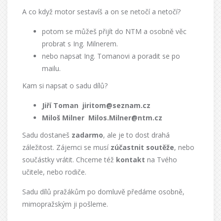
A co když motor sestavíš a on se netočí a netočí?
potom se můžeš přijít do NTM a osobně věc
probrat s Ing. Milnerem.
nebo napsat Ing. Tomanovi a poradit se po
mailu.
Kam si napsat o sadu dílů?
Jiří Toman
jiritom@seznam.cz
Miloš Milner
Milos.Milner@ntm.cz
Sadu dostaneš
zadarmo
, ale je to dost drahá
záležitost. Zájemci se musí
zúčastnit soutěže
, nebo
součástky vrátit. Chceme též
kontakt
na Tvého
učitele, nebo rodiče.
Sadu dílů pražákům po domluvě předáme osobně,
mimopražským ji pošleme.