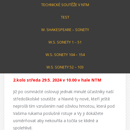
TECHNICKÉ SOUTĚŽE V NTM
TEST
18.ročník – ÚVOD + termíny
W. SHAKESPEARE – SONETY
25/10/2023
jirkatoman
W.S. SONETY 1 – 51
Mili přátelé, nové termíny na úvod:
W.S. SONETY 104 – 154
TERMÍNY:
W.S. SONETY 52 – 103
1.kolo středa 10.4.2024 v 10.00 v učebně NTM
2.kolo středa 29.5. 2024 v 10.00 v hale NTM
Již po osmnácté oslovuji jednak minulé účastníky naší
středoškolské soutěže
a hlavně ty nové, kteří ještě
neprošli tím vzrušením nad oživlou hmotou, která pod
Vašima rukama poslušně rotuje a Vy ji dokážete
usměrňovat aby nekouřila a točila se klidně a
spolehlivě.