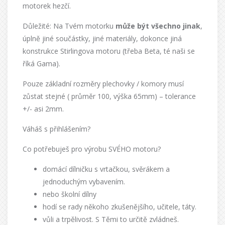
motorek hezčí.
Důležité: Na Tvém motorku
může být všechno jinak
,
úplně jiné součástky, jiné materiály, dokonce jiná
konstrukce Stirlingova motoru (třeba Beta, té naši se
říká Gama).
Pouze základní rozměry plechovky / komory musí
zůstat stejné ( průměr 100, výška 65mm) – tolerance
+/- asi 2mm.
Váháš s přihlášením?
Co potřebuješ pro výrobu SVÉHO motoru?
domácí dílničku s vrtačkou, svěrákem a
jednoduchým vybavením.
nebo školní dílny
hodí se rady někoho zkušenějšího, učitele, táty.
vůli a trpělivost. S Těmi to určitě zvládneš.