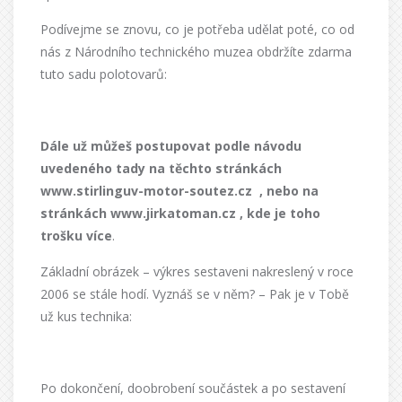
Podívejme se znovu, co je potřeba udělat poté, co od
nás z Národního technického muzea obdržíte zdarma
tuto sadu polotovarů:
Dále už můžeš postupovat podle návodu
uvedeného tady na těchto stránkách
www.stirlinguv-motor-soutez.cz
, nebo na
stránkách www.jirkatoman.cz , kde je toho
trošku více
.
Základní obrázek – výkres sestaveni nakreslený v roce
2006 se stále hodí. Vyznáš se v něm? – Pak je v Tobě
už kus technika:
Po dokončení, doobrobení součástek a po sestavení