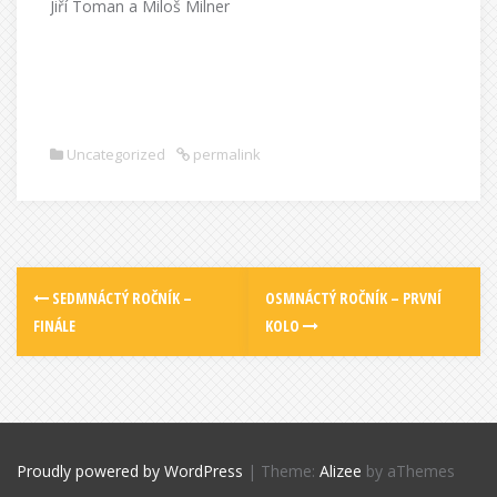
Jiří Toman a Miloš Milner
Uncategorized
permalink
SEDMNÁCTÝ ROČNÍK –
OSMNÁCTÝ ROČNÍK – PRVNÍ
FINÁLE
KOLO
Proudly powered by WordPress
|
Theme:
Alizee
by aThemes