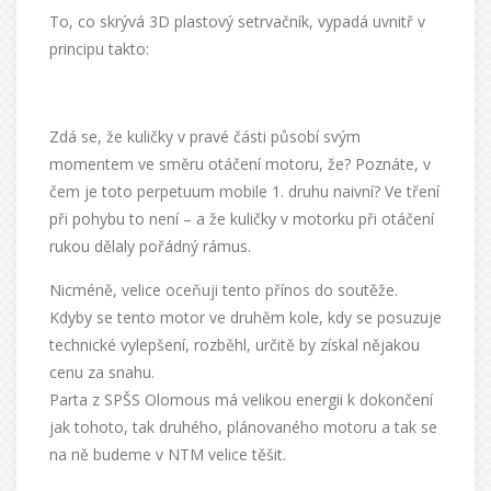
To, co skrývá 3D plastový setrvačník, vypadá uvnitř v
principu takto:
Zdá se, že kuličky v pravé části působí svým
momentem ve směru otáčení motoru, že? Poznáte, v
čem je toto perpetuum mobile 1. druhu naivní? Ve tření
při pohybu to není – a že kuličky v motorku při otáčení
rukou dělaly pořádný rámus.
Nicméně, velice oceňuji tento přínos do soutěže.
Kdyby se tento motor ve druhěm kole, kdy se posuzuje
technické vylepšení, rozběhl, určitě by získal nějakou
cenu za snahu.
Parta z SPŠS Olomous má velikou energii k dokončení
jak tohoto, tak druhého, plánovaného motoru a tak se
na ně budeme v NTM velice těšit.