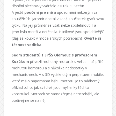
těsnění plechovky vydrželo asi tak 30 vteřin.
A ještě
poučení pro mě
a upozornění některým ze
soutěžících. Jaromír dostal v sadě součástek grafitovou
tyčku. Na její průměr se však nelze spolehnout. Ta
jeho byla menší a netěsnila. Hliníkové jsou spolehlivější.
(dají se koupit v modelářských potřebách)
Ověřte si
těsnost
vodítka
.
Sedm studentů z SPŠS Olomouc s profesorem
Kozákem
přivezli mohutný motorek s velice – až příliš
mohutou komorou a s několika nedostatky v
mechanismech. A s 3D vytisknutým perpetuem mobile,
které mělo napomáhat běhu motoru. Je to nádherný
příklad toho, jak svádivé jsou myšlenky těchto
konstrukcí. Motorek se samozřejmě nerozeběhl, ale
podívejme se na něj: