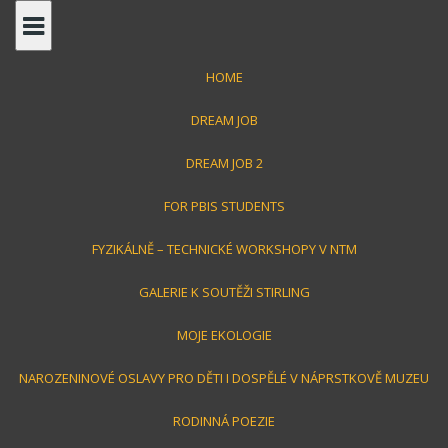
S
k
i
HOME
p
t
DREAM JOB
o
c
DREAM JOB 2
o
FOR PBIS STUDENTS
n
Jirka Toman
t
FYZIKÁLNĚ – TECHNICKÉ WORKSHOPY V NTM
e
n
GALERIE K SOUTĚŽI STIRLING
střípky z mého života
t
MOJE EKOLOGIE
NAROZENINOVÉ OSLAVY PRO DĚTI I DOSPĚLÉ V NÁPRSTKOVĚ MUZEU
RODINNÁ POEZIE