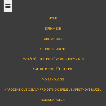
S
k
i
HOME
p
t
DREAM JOB
o
c
DREAM JOB 2
o
FOR PBIS STUDENTS
n
Jirka Toman
t
FYZIKÁLNĚ – TECHNICKÉ WORKSHOPY V NTM
e
n
GALERIE K SOUTĚŽI STIRLING
střípky z mého života
t
MOJE EKOLOGIE
NAROZENINOVÉ OSLAVY PRO DĚTI I DOSPĚLÉ V NÁPRSTKOVĚ MUZEU
RODINNÁ POEZIE