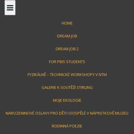
S
k
i
HOME
p
t
DREAM JOB
o
c
DREAM JOB 2
o
FOR PBIS STUDENTS
n
Jirka Toman
t
FYZIKÁLNĚ – TECHNICKÉ WORKSHOPY V NTM
e
n
GALERIE K SOUTĚŽI STIRLING
střípky z mého života
t
MOJE EKOLOGIE
NAROZENINOVÉ OSLAVY PRO DĚTI I DOSPĚLÉ V NÁPRSTKOVĚ MUZEU
RODINNÁ POEZIE