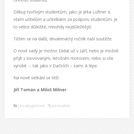
Děkuji tvořivým studentům, jako je Jirka Lüftner a
všem učitelům a učitelkám! za podporu studentům. Je
to velice důležité, mnohdy nejdůležitější.
Těším se na další, devatenáctý ročník naší soutěže.
O nové sady je možno žádat už v září, nebo je možné
přijít s inovovaným, letošním motorem, nebo si vše
vyrobit
– tak jako v Dačicích – sami. A lépe.
Na nové setkání se těší
Jiří Toman a Miloš Milner
Uncategorized
permalink