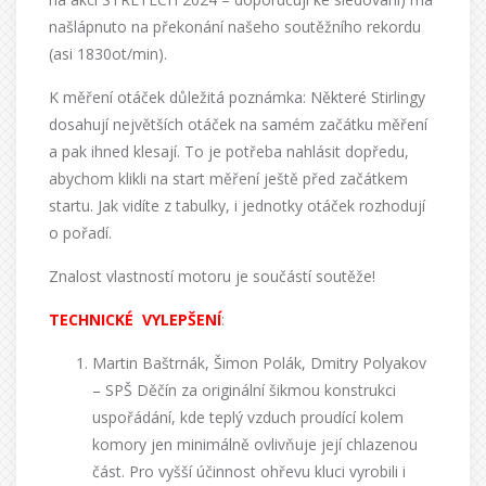
našlápnuto na překonání našeho soutěžního rekordu
(asi 1830ot/min).
K měření otáček důležitá poznámka: Některé Stirlingy
dosahují největších otáček na samém začátku měření
a pak ihned klesají. To je potřeba nahlásit dopředu,
abychom klikli na start měření ještě před začátkem
startu. Jak vidíte z tabulky, i jednotky otáček rozhodují
o pořadí.
Znalost vlastností motoru je součástí soutěže!
TECHNICKÉ
VYLEPŠENÍ
:
Martin Baštrnák, Šimon Polák, Dmitry Polyakov
– SPŠ Děčín
za originální šikmou konstrukci
uspořádání, kde teplý vzduch proudící kolem
komory jen minimálně ovlivňuje její chlazenou
část. Pro vyšší účinnost ohřevu kluci vyrobili i