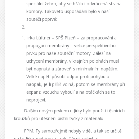
speciální žebro, aby se hřála i odvrácená strana
komory. Takovéto uspořádání bylo v naší
soutěži poprvé:
Jirka Lüftner – SPŠ Plzeň
– za propracování a
propagaci membrány – velice perspektivního
prvku pro naše soutěžní motory. Záleží na
uchycení membrány, v krajních polohách musí
být napnutá a zároveň s minimálním napětím.
Velké napětí působí odpor proti pohybu a
naopak, je-li příliš volná, potom se membrány při
expanzi vzduchu vyboulí a na otáčkách se to
neprojeví.
Dalším novým prvkem u Jirky bylo použití těsnících
kroužků pro utěsnění pístní tyčky z materiálu
FPM. Ty samozřejmě nebyly vidět a tak se určitě
na to Jirky zeptáme za rok. Těsnit pohyb s