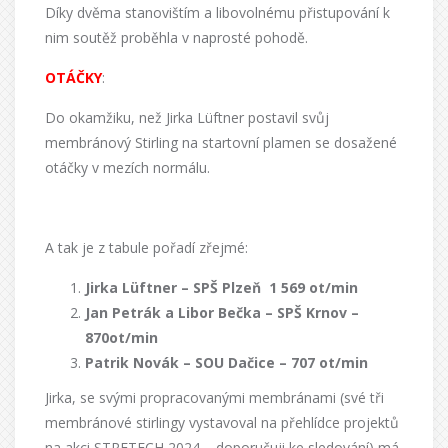
Díky dvěma stanovištím a libovolnému přistupování k
nim soutěž proběhla v naprosté pohodě.
OTÁČKY
:
Do okamžiku, než Jirka Lüftner postavil svůj
membránový Stirling na startovní plamen se dosažené
otáčky v mezích normálu.
A tak je z tabule pořadí zřejmé:
Jirka Lüftner – SPŠ Plzeň
1 569 ot/min
Jan Petrák a Libor Bečka – SPŠ Krnov –
870ot/min
Patrik Novák – SOU Dačice – 707 ot/min
Jirka, se svými propracovanými membránami (své tři
membránové stirlingy vystavoval na přehlídce projektů
na akci
STRETECH 2024 –
doporučuji ke sledování
)
má