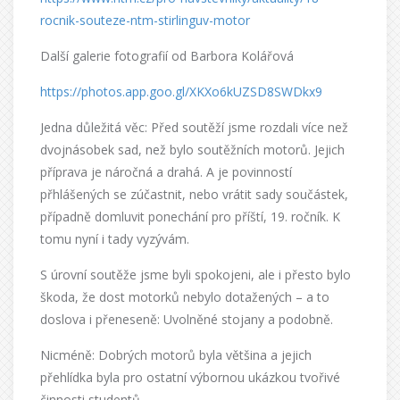
rocnik-souteze-ntm-stirlinguv-motor
Další galerie fotografií od Barbora Kolářová
https://photos.app.goo.gl/XKXo6kUZSD8SWDkx9
Jedna důležitá věc: Před soutěží jsme rozdali více než
dvojnásobek sad, než bylo soutěžních motorů. Jejich
příprava je náročná a drahá. A je povinností
přhlášených se zúčastnit, nebo vrátit sady součástek,
případně domluvit ponechání pro příští, 19. ročník. K
tomu nyní i tady vyzývám.
S úrovní soutěže jsme byli spokojeni, ale i přesto bylo
škoda, že dost motorků nebylo dotažených – a to
doslova i přeneseně: Uvolněné stojany a podobně.
Nicméně: Dobrých motorů byla většina a jejich
přehlídka byla pro ostatní výbornou ukázkou tvořivé
činnosti studentů.