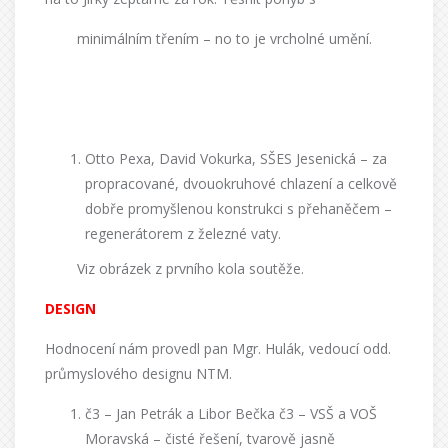
minimálním třením – no to je vrcholné umění.
Otto Pexa, David Vokurka, SŠES Jesenická –
za
propracované, dvouokruhové chlazení a celkově
dobře promyšlenou konstrukci s přehaněčem –
regenerátorem z železné vaty.
Viz obrázek z prvního kola soutěže.
DESIGN
Hodnocení nám provedl pan Mgr. Hulák, vedoucí odd.
průmyslového designu NTM.
č3 – Jan Petrák a Libor Bečka č3 – VSŠ a VOŠ
Moravská
– čisté řešení, tvarově jasně