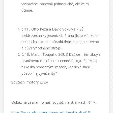
vystavěné, barevně jednoduché, ale velmi
účinné.
č 11 ,
Otto Pexa a David Vokurka – SŠ
elektrotechniky Jesenická, Praha (foto v 1. kole) –
technická socha – působí dojmem spolehlivého
a důvěryhodného stroje
.
č. 18, Martin Ťoupalík, SOUZ Dačice –
ten žlutý s
oranžovou ojnicí na souhrnné fotografii
. “
Mezi
několika podobnými motory (dačická líheň)
působí nejvyváženěji
”.
Soutěžní motory 2024
:
Odkaz na záznam o naší soutěži na stránkách NTM:
https://www.ntm.cz/pro-navstevniky/aktuality/18-