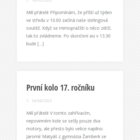
18/05/2023
Milí přátelé Připomínám, že příští už týden
ve středu v 10.00 začíná naše stirlingová
soutěž. Když se mimopražští o něco zdrží,
tak to zvládneme. Po skončení asi v 13.30
bude […]
První kolo 17. ročníku
14/04/2023
Milí přátelé V tomto zahřívacím,
nepovinném kole se sešly pouze dva
motory, ale přesto bylo velice napilno:
Jaromír Matyáš z gymnázia Žamberk se