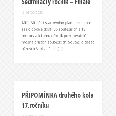
Sedmnáctý ročník – Finále
03/09/2023
Milí přátelé U startovního plamene se nás
sešlo docela dost -36 soutěžísích s 18
motory a k tomu několik pozorovatelů –
možná příštích soutěžících. Soutěžilo deset
různých škol ze šesti […]
PŘIPOMÍNKA druhého kola
17.ročníku