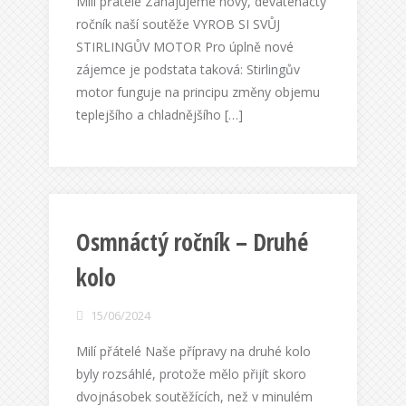
Milí přátelé Zahajujeme nový, devatenáctý
ročník naší soutěže VYROB SI SVŮJ
STIRLINGŮV MOTOR Pro úplně nové
zájemce je podstata taková: Stirlingův
motor funguje na principu změny objemu
teplejšího a chladnějšího […]
Osmnáctý ročník – Druhé
kolo
15/06/2024
Milí přátelé Naše přípravy na druhé kolo
byly rozsáhlé, protože mělo přijít skoro
dvojnásobek soutěžících, než v minulém