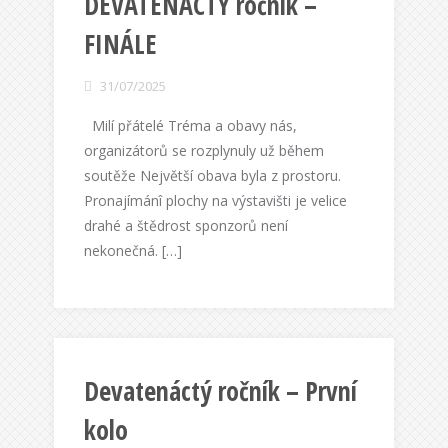
DEVATENÁCTÝ ročník –
FINÁLE
31/07/2025
Milí přátelé Tréma a obavy nás,
organizátorů se rozplynuly už během
soutěže Největší obava byla z prostoru.
Pronajímánî plochy na výstavišti je velice
drahé a štědrost sponzorů není
nekonečná. […]
Devatenáctý ročník – První
kolo