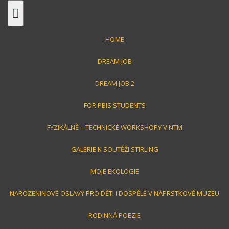
S
k
i
HOME
p
t
DREAM JOB
o
c
DREAM JOB 2
o
Jirka Toman
FOR PBIS STUDENTS
n
t
FYZIKÁLNĚ – TECHNICKÉ WORKSHOPY V NTM
e
střípky z mého života
n
GALERIE K SOUTĚŽI STIRLING
t
MOJE EKOLOGIE
NAROZENINOVÉ OSLAVY PRO DĚTI I DOSPĚLÉ V NÁPRSTKOVĚ MUZEU
RODINNÁ POEZIE