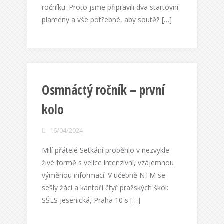
ročníku. Proto jsme připravili dva startovní
plameny a vše potřebné, aby soutěž […]
Osmnáctý ročník – první
kolo
16/04/2024
Milí přátelé Setkání proběhlo v nezvykle
živé formě s velice intenzivní, vzájemnou
výměnou informací. V učebně NTM se
sešly žáci a kantoři čtyř pražských škol:
SŠES Jesenická, Praha 10 s […]